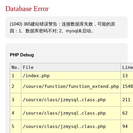
Database Error
(1040) 365建站错误警告：连接数据库失败，可能的原
因：1、数据库密码不对; 2、mysql未启动。
PHP Debug
No.
File
Line
1
/index.php
13
2
/source/function/function_extend.php
1548
3
/source/class/jzmysql.class.php
211
4
/source/class/jzmysql.class.php
62
5
/source/class/jzmysql.class.php
94