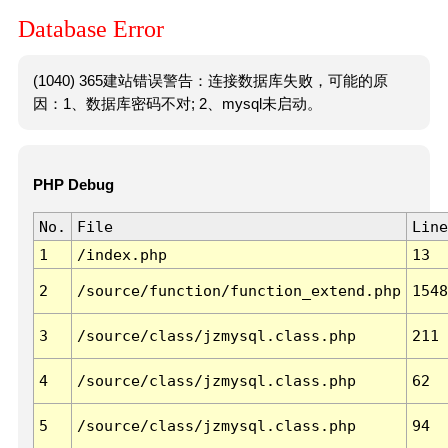
Database Error
(1040) 365建站错误警告：连接数据库失败，可能的原
因：1、数据库密码不对; 2、mysql未启动。
PHP Debug
No.
File
Line
1
/index.php
13
2
/source/function/function_extend.php
1548
3
/source/class/jzmysql.class.php
211
4
/source/class/jzmysql.class.php
62
5
/source/class/jzmysql.class.php
94