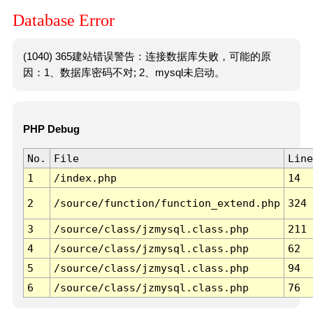
Database Error
(1040) 365建站错误警告：连接数据库失败，可能的原
因：1、数据库密码不对; 2、mysql未启动。
PHP Debug
No.
File
Line
1
/index.php
14
2
/source/function/function_extend.php
324
3
/source/class/jzmysql.class.php
211
4
/source/class/jzmysql.class.php
62
5
/source/class/jzmysql.class.php
94
6
/source/class/jzmysql.class.php
76