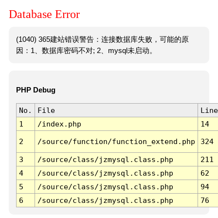
Database Error
(1040) 365建站错误警告：连接数据库失败，可能的原
因：1、数据库密码不对; 2、mysql未启动。
PHP Debug
No.
File
Line
1
/index.php
14
2
/source/function/function_extend.php
324
3
/source/class/jzmysql.class.php
211
4
/source/class/jzmysql.class.php
62
5
/source/class/jzmysql.class.php
94
6
/source/class/jzmysql.class.php
76