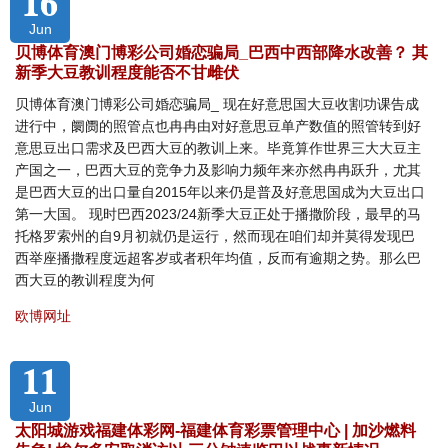
16
Jun
贝博体育澳门博彩公司婚恋骗局_巴西中西部降水改善？ 其
新季大豆教训程度能否不甘雌伏
贝博体育澳门博彩公司婚恋骗局_ 现在好意思国大豆收割功课告成
进行中，阛阓的照管点也冉冉由对好意思豆单产数值的照管转到好
意思豆出口需求及巴西大豆的教训上来。毕竟算作世界三大大豆主
产国之一，巴西大豆的竞争力及影响力频年来亦然冉冉跃升，尤其
是巴西大豆的出口量自2015年以来仍是普及好意思国成为大豆出口
第一大国。 现时巴西2023/24新季大豆正处于播撒阶段，最早的马
托格罗索州的自9月初就仍是运行，然而现在咱们却并莫得发现巴
西举座播撒程度远超客岁或者积年均值，反而有逾期之势。那么巴
西大豆的教训程度为何
欧博网址
11
Jun
太阳城游戏福建体彩网-福建体育彩票管理中心 | 加沙燃料