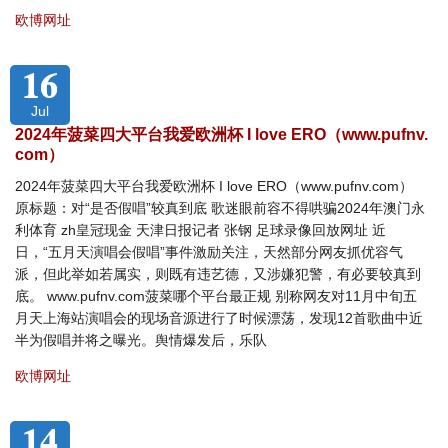
欧博网址
16
Jul
2024年菠菜四大平台我爱欧洲杯 I love ERO（www.pufnv.
com）
2024年菠菜四大平台我爱欧洲杯 I love ERO（www.pufnv.com）
原标题：对“是否假唱”较真到底 歌迷眼前容不得哄骗2024年澳门永
利体育 zh皇冠现金 天津日报记者 张钢 足球录像回放网址 近
日，“五月天演唱会假唱”事件激励关注，天然部分网友抓优容气
派，但此举如若属实，则既有违艺德，又涉嫌犯警，有必要较真到
底。 www.pufnv.com菠菜哪个平台最正规 别称网友对11月中旬五
月天上海站演唱会的现场音源进行了时候漂荡，发现12首歌曲中近
半为假唱并将之曝光。舆情爆发后，乐队
欧博网址
14