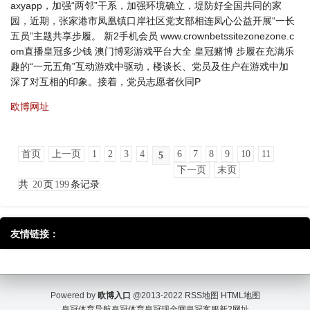
axyapp，加强“两邻”干系，加强环境确立，堤防好全国共同的家
园，近期，张家港市凤凰镇口岸社区党支部相连凤心公益开展“一长
五员”主题共享步履。 新2手机会员 www.crownbetssitezonezone.c
om直播皇冠多少钱 澳门博彩游戏平台大全 皇冠赌博 步履在充满乐
趣的“一元五角”互动游戏中驱动，楼谈长、党员及住户在游戏中加
深了对互相的印象。接着，党员志愿者伙同P
欧博网址
首页
上一页
1
2
3
4
6
7
8
9
10
11
5
下一页
末页
共
20
页
199
条记录
友情链接：
Powered by
欧博入口
@2013-2022
RSS地图
HTML地图
皇冠体育导航
皇冠体育
皇冠现金网
皇冠客服
新2网址