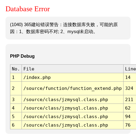
Database Error
(1040) 365建站错误警告：连接数据库失败，可能的原
因：1、数据库密码不对; 2、mysql未启动。
PHP Debug
No.
File
Line
1
/index.php
14
2
/source/function/function_extend.php
324
3
/source/class/jzmysql.class.php
211
4
/source/class/jzmysql.class.php
62
5
/source/class/jzmysql.class.php
94
6
/source/class/jzmysql.class.php
76