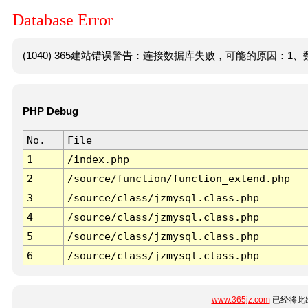
Database Error
(1040) 365建站错误警告：连接数据库失败，可能的原因：1、数
PHP Debug
No.
File
1
/index.php
2
/source/function/function_extend.php
3
/source/class/jzmysql.class.php
4
/source/class/jzmysql.class.php
5
/source/class/jzmysql.class.php
6
/source/class/jzmysql.class.php
www.365jz.com
已经将此