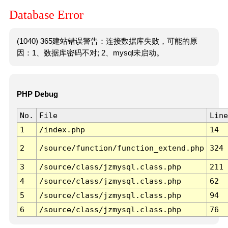
Database Error
(1040) 365建站错误警告：连接数据库失败，可能的原
因：1、数据库密码不对; 2、mysql未启动。
PHP Debug
No.
File
Line
1
/index.php
14
2
/source/function/function_extend.php
324
3
/source/class/jzmysql.class.php
211
4
/source/class/jzmysql.class.php
62
5
/source/class/jzmysql.class.php
94
6
/source/class/jzmysql.class.php
76