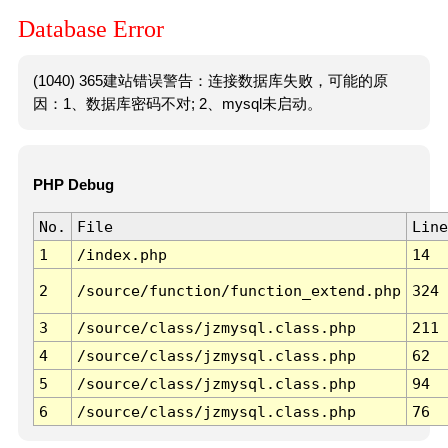
Database Error
(1040) 365建站错误警告：连接数据库失败，可能的原
因：1、数据库密码不对; 2、mysql未启动。
PHP Debug
No.
File
Line
1
/index.php
14
2
/source/function/function_extend.php
324
3
/source/class/jzmysql.class.php
211
4
/source/class/jzmysql.class.php
62
5
/source/class/jzmysql.class.php
94
6
/source/class/jzmysql.class.php
76