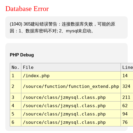
Database Error
(1040) 365建站错误警告：连接数据库失败，可能的原
因：1、数据库密码不对; 2、mysql未启动。
PHP Debug
No.
File
Line
1
/index.php
14
2
/source/function/function_extend.php
324
3
/source/class/jzmysql.class.php
211
4
/source/class/jzmysql.class.php
62
5
/source/class/jzmysql.class.php
94
6
/source/class/jzmysql.class.php
76