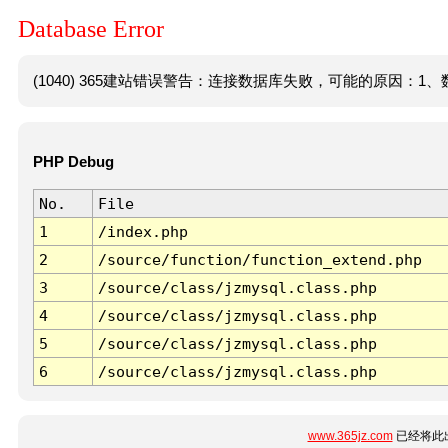
Database Error
(1040) 365建站错误警告：连接数据库失败，可能的原因：1、数
PHP Debug
No.
File
1
/index.php
2
/source/function/function_extend.php
3
/source/class/jzmysql.class.php
4
/source/class/jzmysql.class.php
5
/source/class/jzmysql.class.php
6
/source/class/jzmysql.class.php
www.365jz.com
已经将此