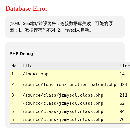
Database Error
(1040) 365建站错误警告：连接数据库失败，可能的原
因：1、数据库密码不对; 2、mysql未启动。
PHP Debug
No.
File
Line
1
/index.php
14
2
/source/function/function_extend.php
324
3
/source/class/jzmysql.class.php
211
4
/source/class/jzmysql.class.php
62
5
/source/class/jzmysql.class.php
94
6
/source/class/jzmysql.class.php
76