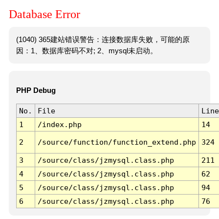
Database Error
(1040) 365建站错误警告：连接数据库失败，可能的原
因：1、数据库密码不对; 2、mysql未启动。
PHP Debug
No.
File
Line
1
/index.php
14
2
/source/function/function_extend.php
324
3
/source/class/jzmysql.class.php
211
4
/source/class/jzmysql.class.php
62
5
/source/class/jzmysql.class.php
94
6
/source/class/jzmysql.class.php
76