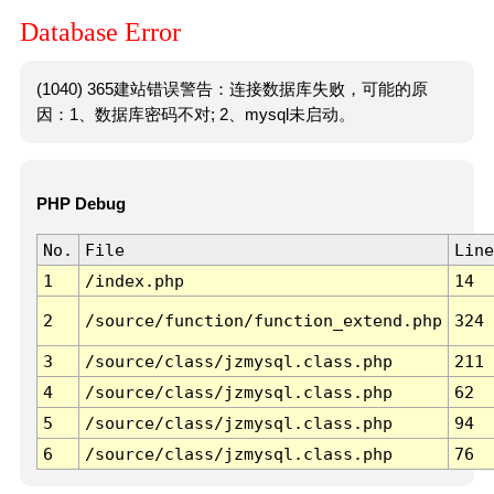
Database Error
(1040) 365建站错误警告：连接数据库失败，可能的原
因：1、数据库密码不对; 2、mysql未启动。
PHP Debug
No.
File
Line
1
/index.php
14
2
/source/function/function_extend.php
324
3
/source/class/jzmysql.class.php
211
4
/source/class/jzmysql.class.php
62
5
/source/class/jzmysql.class.php
94
6
/source/class/jzmysql.class.php
76