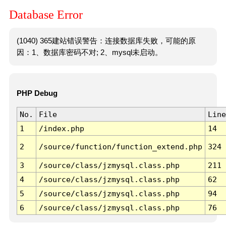
Database Error
(1040) 365建站错误警告：连接数据库失败，可能的原
因：1、数据库密码不对; 2、mysql未启动。
PHP Debug
No.
File
Line
1
/index.php
14
2
/source/function/function_extend.php
324
3
/source/class/jzmysql.class.php
211
4
/source/class/jzmysql.class.php
62
5
/source/class/jzmysql.class.php
94
6
/source/class/jzmysql.class.php
76