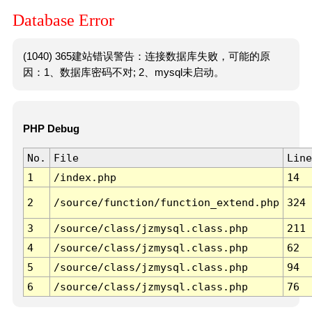
Database Error
(1040) 365建站错误警告：连接数据库失败，可能的原
因：1、数据库密码不对; 2、mysql未启动。
PHP Debug
No.
File
Line
1
/index.php
14
2
/source/function/function_extend.php
324
3
/source/class/jzmysql.class.php
211
4
/source/class/jzmysql.class.php
62
5
/source/class/jzmysql.class.php
94
6
/source/class/jzmysql.class.php
76