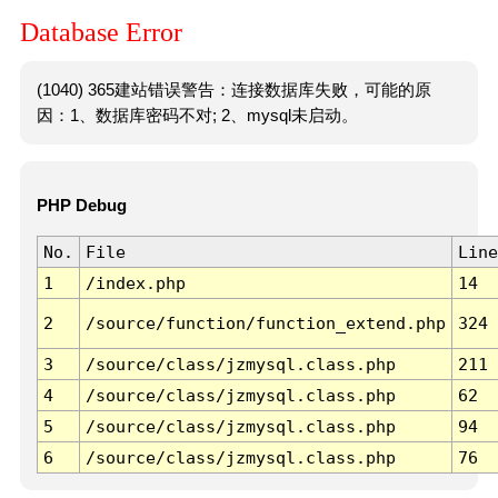
Database Error
(1040) 365建站错误警告：连接数据库失败，可能的原
因：1、数据库密码不对; 2、mysql未启动。
PHP Debug
No.
File
Line
1
/index.php
14
2
/source/function/function_extend.php
324
3
/source/class/jzmysql.class.php
211
4
/source/class/jzmysql.class.php
62
5
/source/class/jzmysql.class.php
94
6
/source/class/jzmysql.class.php
76