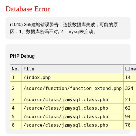
Database Error
(1040) 365建站错误警告：连接数据库失败，可能的原
因：1、数据库密码不对; 2、mysql未启动。
PHP Debug
No.
File
Line
1
/index.php
14
2
/source/function/function_extend.php
324
3
/source/class/jzmysql.class.php
211
4
/source/class/jzmysql.class.php
62
5
/source/class/jzmysql.class.php
94
6
/source/class/jzmysql.class.php
76