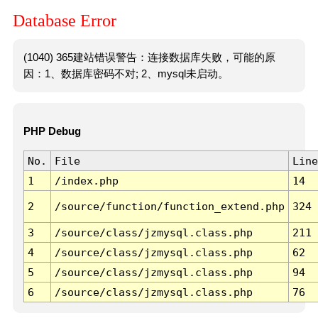
Database Error
(1040) 365建站错误警告：连接数据库失败，可能的原
因：1、数据库密码不对; 2、mysql未启动。
PHP Debug
No.
File
Line
1
/index.php
14
2
/source/function/function_extend.php
324
3
/source/class/jzmysql.class.php
211
4
/source/class/jzmysql.class.php
62
5
/source/class/jzmysql.class.php
94
6
/source/class/jzmysql.class.php
76