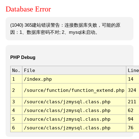
Database Error
(1040) 365建站错误警告：连接数据库失败，可能的原
因：1、数据库密码不对; 2、mysql未启动。
PHP Debug
No.
File
Line
1
/index.php
14
2
/source/function/function_extend.php
324
3
/source/class/jzmysql.class.php
211
4
/source/class/jzmysql.class.php
62
5
/source/class/jzmysql.class.php
94
6
/source/class/jzmysql.class.php
76